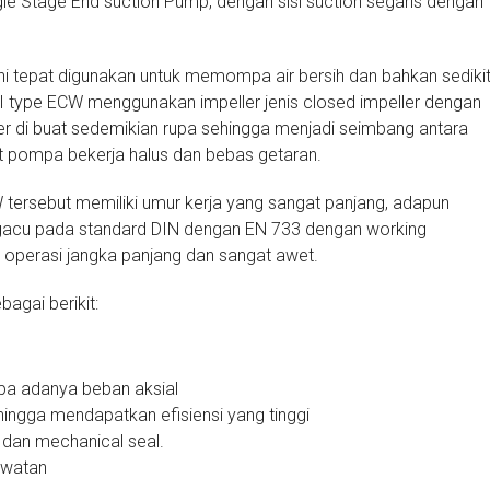
e Stage End suction Pump, dengan sisi suction segaris dengan
ni tepat digunakan untuk memompa air bersih dan bahkan sediki
RI type ECW menggunakan impeller jenis closed impeller dengan
eller di buat sedemikian rupa sehingga menjadi seimbang antara
at pompa bekerja halus dan bebas getaran.
 tersebut memiliki umur kerja yang sangat panjang, adapun
gacu pada standard DIN dengan EN 733 dengan working
 operasi jangka panjang dan sangat awet.
agai berikit:
npa adanya beban aksial
hingga mendapatkan efisiensi yang tinggi
 dan mechanical seal.
awatan