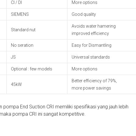
CI / DI
More options
SIEMENS
Good quality
Avoids water hamering
Standard nut
improved efficiency
No seration
Easy for Dismantling
JS
Universal standards
Optional : few models
More options
Better efficiency of 79%,
45kW
more power savings
n pompa End Suction CRI memiliki spesifikasi yang jauh lebih
 maka pompa CRI ini sangat kompetitive.