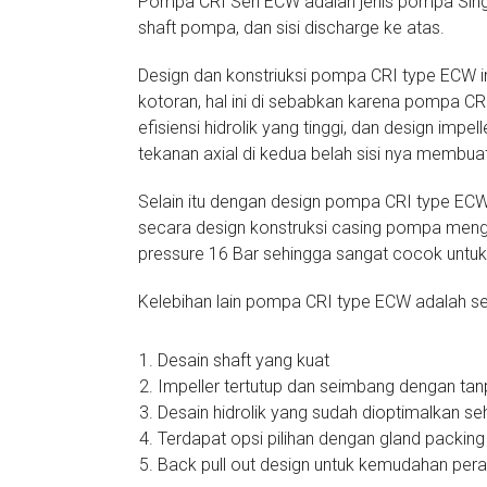
Pompa CRI Seri ECW adalah jenis pompa Singl
shaft pompa, dan sisi discharge ke atas.
Design dan konstriuksi pompa CRI type ECW i
kotoran, hal ini di sebabkan karena pompa C
efisiensi hidrolik yang tinggi, dan design imp
tekanan axial di kedua belah sisi nya membu
Selain itu dengan design pompa CRI type ECW
secara design konstruksi casing pompa men
pressure 16 Bar sehingga sangat cocok untuk
Kelebihan lain pompa CRI type ECW adalah seb
Desain shaft yang kuat
Impeller tertutup dan seimbang dengan ta
Desain hidrolik yang sudah dioptimalkan se
Terdapat opsi pilihan dengan gland packing
Back pull out design untuk kemudahan per