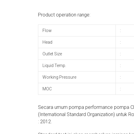
Product operation range:
Flow
:
Head
:
Outlet Size
:
Liquid Temp.
:
Working Pressure
:
MOC
:
Secara umum pompa performance pompa CRI t
(International Standard Organization) untuk 
: 2012.