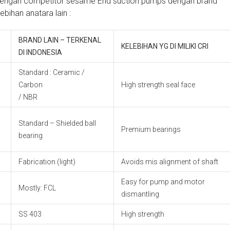
 dengan competitor sesame End suction pumps dengan brand
ebihan anatara lain :
BRAND LAIN – TERKENAL
KELEBIHAN YG DI MILIKI CRI
DI INDONESIA
Standard : Ceramic /
Carbon
High strength seal face
/ NBR
Standard – Shielded ball
Premium bearings
bearing
Fabrication (light)
Avoids mis alignment of shaft
Easy for pump and motor
Mostly: FCL
dismantling
SS 403
High strength