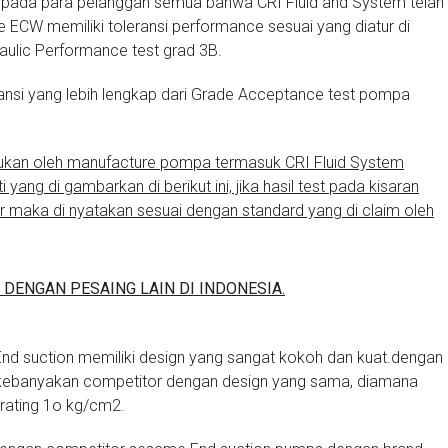
kepada para pelanggan semua bahwa CRI Fluid and System telah
CW memiliki toleransi performance sesuai yang diatur di
aulic Performance test grad 3B.
eransi yang lebih lengkap dari Grade Acceptance test pompa
kukan oleh manufacture pompa termasuk CRI Fluid System
yang di gambarkan di berikut ini, jika hasil test pada kisaran
r maka di nyatakan sesuai dengan standard yang di claim oleh
DENGAN PESAING LAIN DI INDONESIA.
End suction memiliki design yang sangat kokoh dan kuat.dengan
dari kebanyakan competitor dengan design yang sama, diamana
ating 1o kg/cm2.