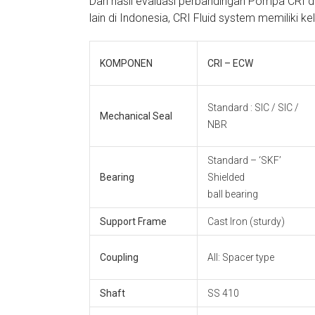
Dari hasil evaluasi perbandingan Pompa CRI
lain di Indonesia, CRI Fluid system memiliki kel
KOMPONEN
CRI – ECW
Standard : SIC / SIC /
Mechanical Seal
NBR
Standard – ‘SKF’
Bearing
Shielded
ball bearing
Support Frame
Cast Iron (sturdy)
Coupling
All: Spacer type
Shaft
SS 410