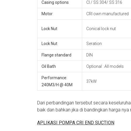
Casing options
CI / SS 304/ SS 316
Motor
CRI own manufactured
Lock Nut
Conical lock nut
Lock Nut
Seration
Flange standard
DIN
Oil Bath
Optional : All models
Performance:
37kW
240M3/H @ 40M
Dari perbandingan tersebut secara keseluruha
baik dan bahkan jika di bandingkan harga nya
APLIKASI POMPA CRI END SUCTION